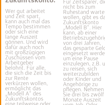
Zukunftskonto.
Für Zeitsparer, di
nicht bis zum
Wer gut arbeitet
Ruhestand warte
und Zeit spart,
wollen, gibt es d
kann auch mal das
Zukunftskonto
Tempo bestimmen
„Modell B“. Hier
oder sich eine
kann, ab einer
lange Auszeit
Betriebszugehöri
gönnen. Und wird
von drei Jahren,
dafür auch noch
das gesparte Gel
mit großzügigen
eingesetzt werde
Zuschüssen vom
um eine Pause
Arbeitgeber
einzulegen, z.B. 
belohnt. Für alle,
zu reisen, sich
die sich die Zeit bis
weiterzubilden
zur Rente
oder Kinder und
verkürzen wollen,
Angehörige zu
ermöglicht das
pflegen. Nehmen
„Modell A“ des
Sie drei bis zwölf
Zukunftskontos
Monate Auszeit
eine teilweise oder