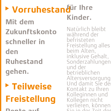
für Ihre
Vorruhestand
Kinder.
Mit dem
Natürlich bleibt
Zukunftskonto
während der
befristeten
schneller in
Freistellung alles
beim Alten,
den
inklusive Gehalt,
Ruhestand
Sonderzahlungen
und der
gehen.
betrieblichen
Altersversorgung
Und damit Sie de
Teilweise
Kontakt zu Ihren
Kolleginnen und
Freistellung
Kollegen nicht
verlieren, können